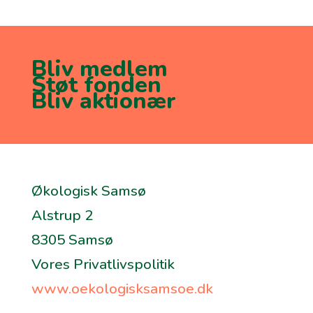
Bliv medlem
Støt fonden
Bliv aktionær
Økologisk Samsø
Alstrup 2
8305 Samsø
Vores Privatlivspolitik
www.oekologisksamsoe.dk